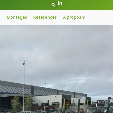
Montages
Références
À propos