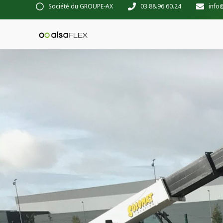
Société du GROUPE-AX
03.88.96.60.24
info