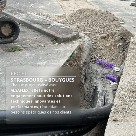
PROJET
STRASBOURG – BOUYGUES
Chaque projet réalisé avec
ALSAFLEX reflète notre
engagement pour des solutions
techniques innovantes et
performantes
, répondant aux
besoins spécifiques de nos clients.