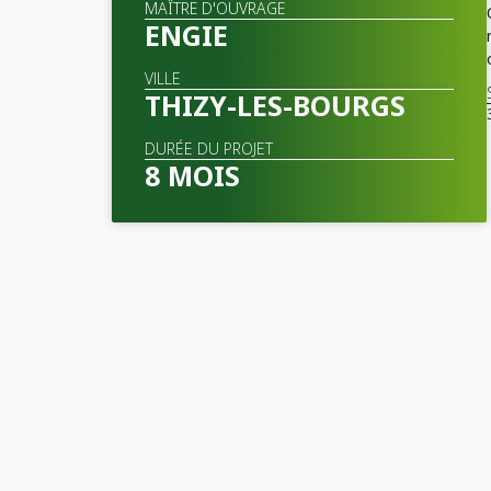
MAÎTRE D'OUVRAGE
ENGIE
VILLE
THIZY-LES-BOURGS
DURÉE DU PROJET
8 MOIS