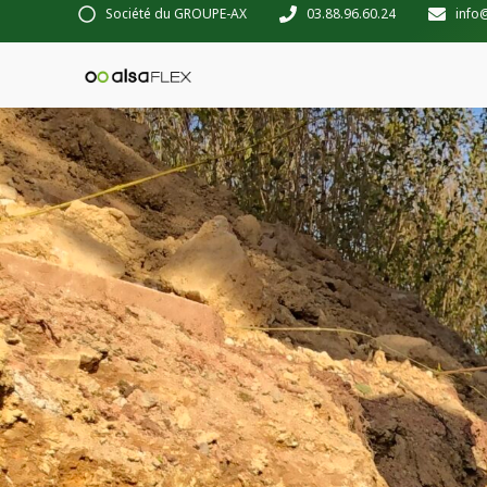
Société du GROUPE-AX
03.88.96.60.24
info